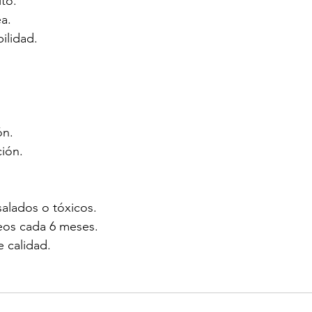
to.
a.
ilidad.
ón.
ción.
salados o tóxicos.
eos cada 6 meses.
 calidad.