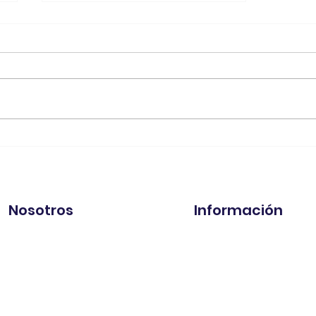
Ansiedad en perros:
cómo reconocerla y
ayudar a tu mejor amigo
Nosotros
Información
¿Quiénes somos?
Aviso de Privacidad
Contáctanos
Política de Envíos y Dev