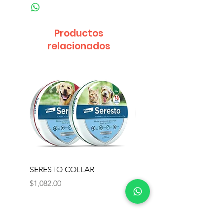
Productos
relacionados
SERESTO COLLAR
PROFENDER CAT
Precio
Precio
$1,082.00
$307.00