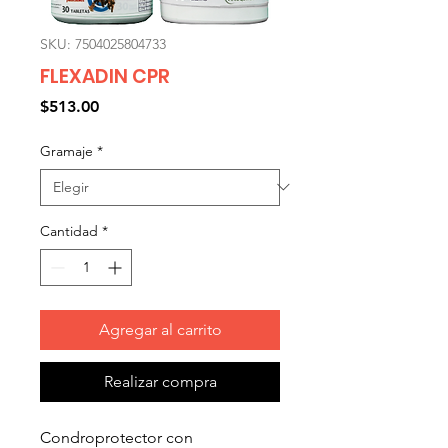
SKU: 7504025804733
FLEXADIN CPR
Precio
$513.00
Gramaje
*
Cantidad
*
Agregar al carrito
Realizar compra
Condroprotector con