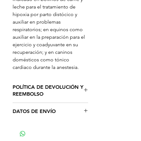
leche para el tratamiento de
hipoxia por parto distócico y
auxiliar en problemas
respiratorios; en equinos como
auxiliar en la preparación para el
ejercicio y coadyuvante en su
recuperación; y en caninos
domésticos como tónico
cardiaco durante la anestesia.
POLÍTICA DE DEVOLUCIÓN Y
REEMBOLSO
Nuestra política de devolución
DATOS DE ENVÍO
es muy sencilla. Podrás
devolver cualquier artículo
-Nuestro servicio de
comprado en
entrega está disponible en
www.zonaveterinaria.mx por
toda la República Mexicana.