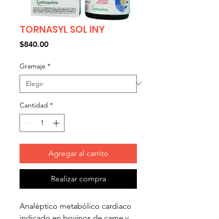
TORNASYL SOL INY
Precio
$840.00
Gramaje
*
Cantidad
*
Agregar al carrito
Realizar compra
Analéptico metabólico cardiaco
indicado en bovinos de carne y