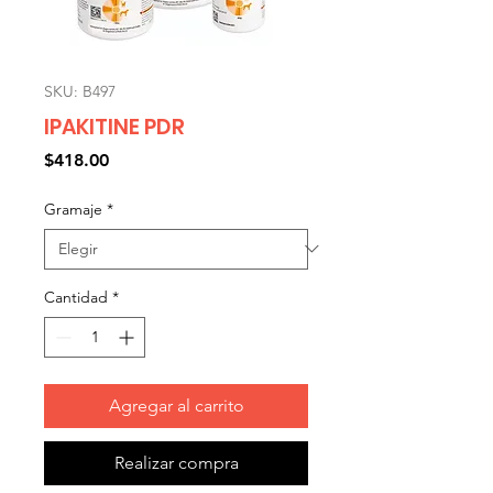
SKU: B497
IPAKITINE PDR
Precio
$418.00
Gramaje
*
Cantidad
*
Agregar al carrito
Realizar compra