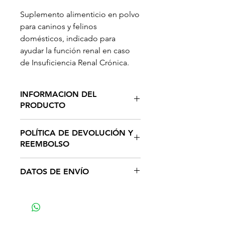
Suplemento alimenticio en polvo
para caninos y felinos
domésticos, indicado para
ayudar la función renal en caso
de Insuficiencia Renal Crónica.
INFORMACION DEL
PRODUCTO
Ingredientes:
Lactosa, carbonato
POLÍTICA DE DEVOLUCIÓN Y
de calcio y chitosán.
REEMBOLSO
Nuestra política de devolución es
DATOS DE ENVÍO
muy sencilla. Podrás devolver
cualquier artículo comprado en
-Nuestro servicio de entrega está
www.zonaveterinaria.mx por las
disponible en toda la República
siguientes causas:
Mexicana.
1. Si el artículo presenta defectos