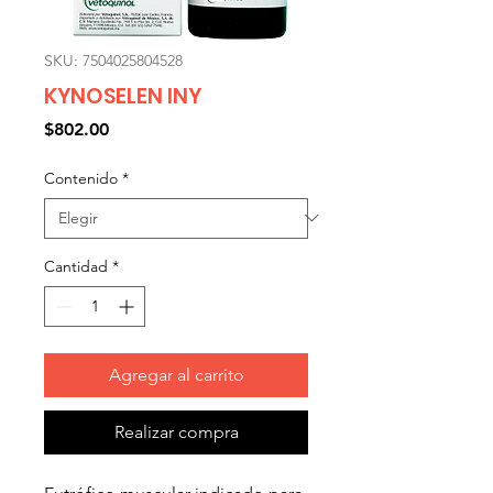
SKU: 7504025804528
KYNOSELEN INY
Precio
$802.00
Contenido
*
Cantidad
*
Agregar al carrito
Realizar compra