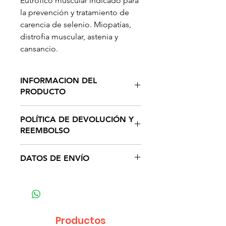
Eutrófico muscular indicado para
la prevención y tratamiento de
carencia de selenio. Miopatías,
distrofia muscular, astenia y
cansancio.
INFORMACION DEL
PRODUCTO
Ingredientes:
Sodio, magnesio,
POLÍTICA DE DEVOLUCIÓN Y
potasio y cianocobalamina.
REEMBOLSO
Nuestra política de devolución es
DATOS DE ENVÍO
muy sencilla. Podrás devolver
cualquier artículo comprado en
-Nuestro servicio de entrega está
www.zonaveterinaria.mx por las
disponible en toda la República
siguientes causas:
Mexicana.
1. Si el artículo presenta defectos
Productos
de fabricación.