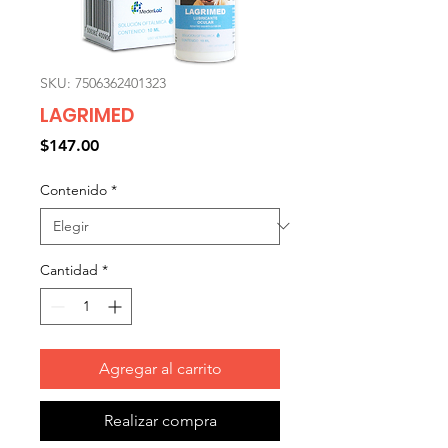
SKU: 7506362401323
LAGRIMED
Precio
$147.00
Contenido
*
Cantidad
*
Agregar al carrito
Realizar compra