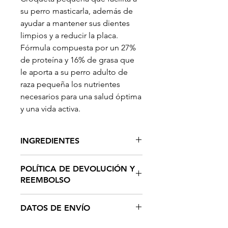
su perro masticarla, además de
ayudar a mantener sus dientes
limpios y a reducir la placa.
Fórmula compuesta por un 27%
de proteína y 16% de grasa que
le aporta a su perro adulto de
raza pequeña los nutrientes
necesarios para una salud óptima
y una vida activa.
INGREDIENTES
Pollo, harina de pollo, cebada
POLÍTICA DE DEVOLUCIÓN Y
quebrada, arroz molido, grasa de
REEMBOLSO
pollo (preservada con mezcla de
tocoferoles), pulpa de remolacha
Nuestra política de devolución es
DATOS DE ENVÍO
deshidratada, harina de pescado,
muy sencilla. Podrás devolver
producto de huevo, linaza,
cualquier artículo comprado en
-Nuestro servicio de entrega está